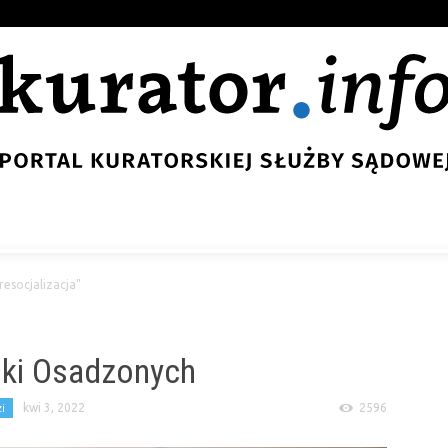
resocjalizacja"
uki Osadzonych
i
kwi 3, 2022
2596