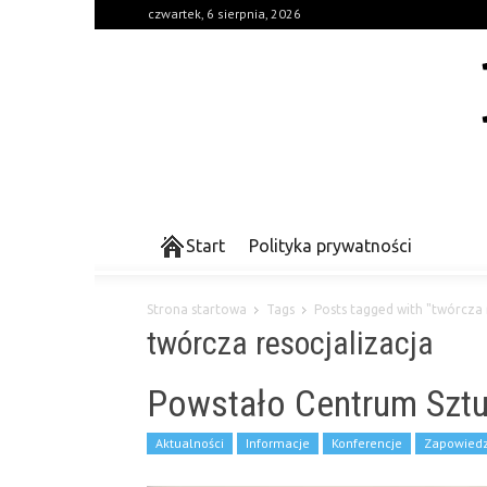
czwartek, 6 sierpnia, 2026
Start
Polityka prywatności
Strona startowa
Tags
Posts tagged with "twórcza 
twórcza resocjalizacja
Powstało Centrum Szt
Aktualności
Informacje
Konferencje
Zapowiedz