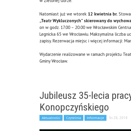
w Zielonej Górze.
Natomiast już we wtorek
12 kwietnia br.
Stowar
„Teatr Wykluczonych” skierowany do wychowa
on w godz. 17.00 – 20.00 we Wrocławskim Centru
Legnicka 65 we Wrocławiu. Maksymalna liczba u
zapisy. Rezerwacja miejsc i więcej informacji: 
Wydarzenie realizowane w ramach projektu Teat
Gminy Wrocław.
Jubileusz 35-lecia pra
Konopczyńskiego
Aktualności
Czytelnia
Informacje
lis 28, 2018