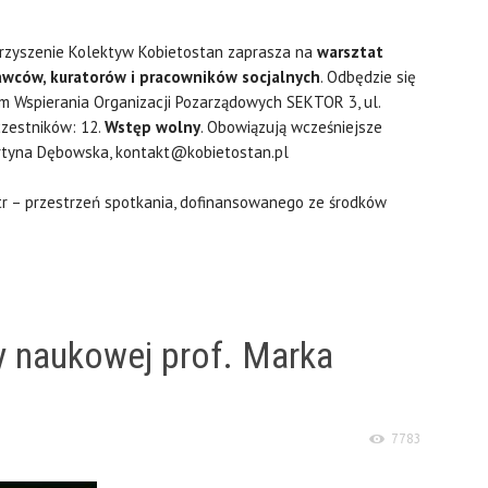
zyszenie Kolektyw Kobietostan zaprasza na
warsztat
wców, kuratorów i pracowników socjalnych
. Odbędzie się
m Wspierania Organizacji Pozarządowych SEKTOR 3, ul.
czestników: 12.
Wstęp wolny
. Obowiązują wcześniejsze
Martyna Dębowska, kontakt@kobietostan.pl
r – przestrzeń spotkania, dofinansowanego ze środków
cy naukowej prof. Marka
7783