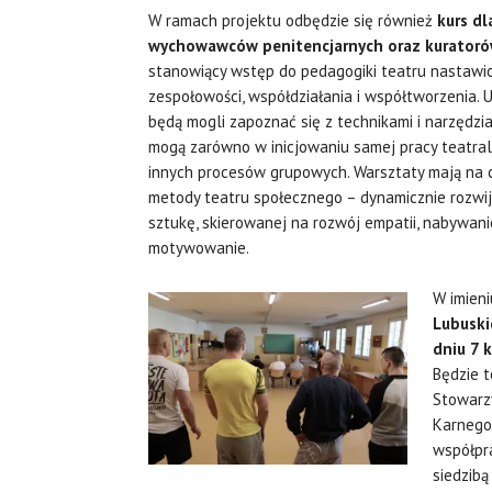
W ramach projektu odbędzie się również
kurs dl
wychowawców penitencjarnych oraz kurator
stanowiący wstęp do pedagogiki teatru nastaw
zespołowości, współdziałania i współtworzenia.
będą mogli zapoznać się z technikami i narzędzia
mogą zarówno w inicjowaniu samej pracy teatraln
innych procesów grupowych. Warsztaty mają na
metody teatru społecznego – dynamicznie rozwijają
sztukę, skierowanej na rozwój empatii, nabywani
motywowanie.
W imien
Lubuski
dniu 7 
Będzie t
Stowarz
Karnego 
współpra
siedzibą