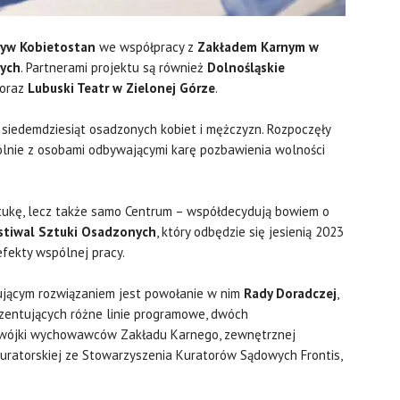
tyw Kobietostan
we współpracy z
Zakładem Karnym w
ych
. Partnerami projektu są również
Dolnośląskie
oraz
Lubuski Teatr w Zielonej Górze
.
 siedemdziesiąt osadzonych kobiet i mężczyzn. Rozpoczęły
pólnie z osobami odbywającymi karę pozbawienia wolności
ztukę, lecz także samo Centrum – współdecydują bowiem o
tiwal Sztuki Osadzonych
, który odbędzie się jesienią 2023
fekty wspólnej pracy.
sującym rozwiązaniem jest powołanie w nim
Rady Doradczej
,
ezentujących różne linie programowe, dwóch
 dwójki wychowawców Zakładu Karnego, zewnętrznej
kuratorskiej ze Stowarzyszenia Kuratorów Sądowych Frontis,