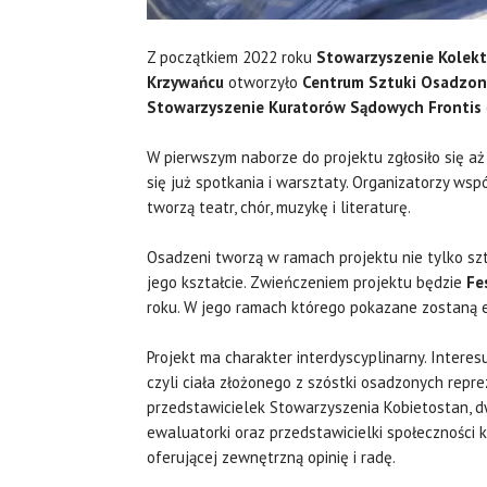
Z początkiem 2022 roku
Stowarzyszenie Kolek
Krzywańcu
otworzyło
Centrum Sztuki Osadzon
Stowarzyszenie Kuratorów Sądowych Frontis
W pierwszym naborze do projektu zgłosiło się aż
się już spotkania i warsztaty. Organizatorzy ws
tworzą teatr, chór, muzykę i literaturę.
Osadzeni tworzą w ramach projektu nie tylko s
jego kształcie. Zwieńczeniem projektu będzie
Fes
roku. W jego ramach którego pokazane zostaną e
Projekt ma charakter interdyscyplinarny. Intere
czyli ciała złożonego z szóstki osadzonych repr
przedstawicielek Stowarzyszenia Kobietostan,
ewaluatorki oraz przedstawicielki społeczności 
oferującej zewnętrzną opinię i radę.