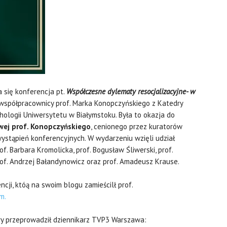
a się konferencja pt.
Współczesne dylematy resocjalizacyjne- w
współpracownicy prof. Marka Konopczyńskiego z Katedry
hologii Uniwersytetu w Białymstoku. Była to okazja do
owej prof. Konopczyńskiego
, cenionego przez kuratorów
wystąpień konferencyjnych. W wydarzeniu wzięli udział
f. Barbara Kromolicka, prof. Bogusław Śliwerski, prof.
rof. Andrzej Bałandynowicz oraz prof. Amadeusz Krause.
cji, któą na swoim blogu zamieścilł prof.
m.
óry przeprowadził dziennikarz TVP3 Warszawa: