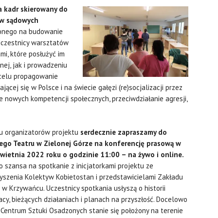
a kadr skierowany do
ów sądowych
ionego na budowanie
 Uczestnicy warsztatów
mi, które posłużyć im
ej, jak i prowadzeniu
 celu propagowanie
cej się w Polsce i na świecie gałęzi (re)socjalizacji przez
e nowych kompetencji społecznych, przeciwdziałanie agresji,
iu organizatorów projektu
serdecznie zapraszamy do
ego Teatru w Zielonej Górze na konferencję prasową w
kwietnia 2022 roku o godzinie 11:00 – na żywo i online.
o szansa na spotkanie z inicjatorkami projektu ze
yszenia Kolektyw Kobietostan i przedstawicielami Zakładu
w Krzywańcu. Uczestnicy spotkania usłyszą o historii
cy, bieżących działaniach i planach na przyszłość. Docelowo
 Centrum Sztuki Osadzonych stanie się położony na terenie