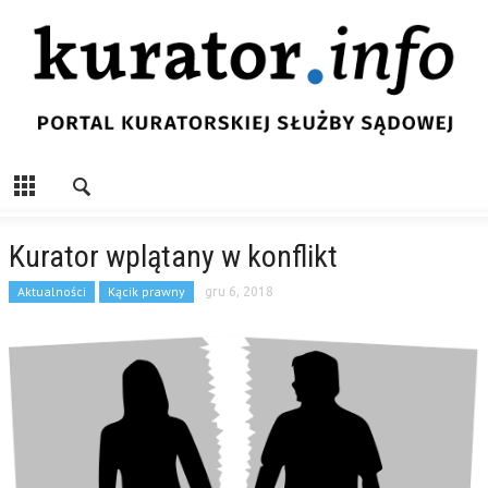
Kurator wplątany w konflikt
Aktualności
Kącik prawny
gru 6, 2018