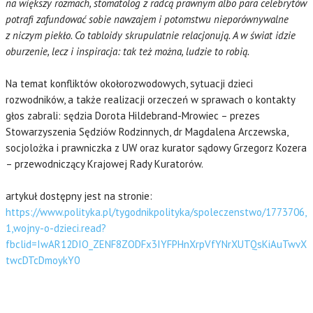
na większy rozmach, stomatolog z radcą prawnym albo para celebrytów
potrafi zafundować sobie nawzajem i potomstwu nieporównywalne
z niczym piekło. Co tabloidy skrupulatnie relacjonują. A w świat idzie
oburzenie, lecz i inspiracja: tak też można, ludzie to robią.
Na temat konfliktów okołorozwodowych, sytuacji dzieci
rozwodników, a także realizacji orzeczeń w sprawach o kontakty
głos zabrali: sędzia Dorota Hildebrand-Mrowiec – prezes
Stowarzyszenia Sędziów Rodzinnych, dr Magdalena Arczewska,
socjolożka i prawniczka z UW oraz kurator sądowy Grzegorz Kozera
– przewodniczący Krajowej Rady Kuratorów.
artykuł dostępny jest na stronie:
https://www.polityka.pl/tygodnikpolityka/spoleczenstwo/1773706,
1,wojny-o-dzieci.read?
fbclid=IwAR12DIO_ZENF8ZODFx3IYFPHnXrpVfYNrXUTQsKiAuTwvX
twcDTcDmoykY0