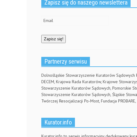
o
w
w
Zapisz się do naszego newslettera
w
)
i
)
n
d
o
w
)
Partnerzy serwisu
Dolnośląskie Stowarzyszenie Kuratorów Sądowych
DECEM, Krajowa Rada Kuratorów, Krajowe Stowarz
Stowarzyszenie Kuratorów Sądowych, Pomorskie S
Stowarzyszenie Kuratorów Sądowych, Śląskie Stow
Twórczej Resocjalizacji Po-Most, Fundacja PROBA
Kurator.info
Kurator.info to serwis informacyjny dedykowany kura