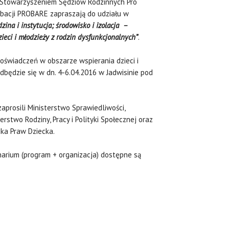
 Stowarzyszeniem Sędziów Rodzinnych Pro
obacji PROBARE zapraszają do udziału w
zina i instytucja; środowisko i izolacja –
eci i młodzieży z rodzin dysfunkcjonalnych”
.
oświadczeń w obszarze wspierania dzieci i
dbędzie się w dn. 4-6.04.2016 w Jadwisinie pod
aprosili Ministerstwo Sprawiedliwości,
rstwo Rodziny, Pracy i Polityki Społecznej oraz
ka Praw Dziecka.
arium (program + organizacja) dostępne są