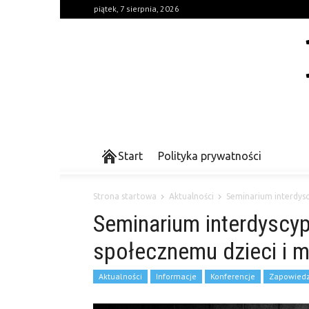
piątek, 7 sierpnia, 2026
Start
Polityka prywatności
Strona startowa
Aktualności
Seminarium interdysc
Seminarium interdyscy
społecznemu dzieci i m
Aktualności
Informacje
Konferencje
Zapowiedz