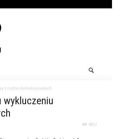
y z rodzin dysfunkcjonalnych
 wykluczeniu
ych
4812