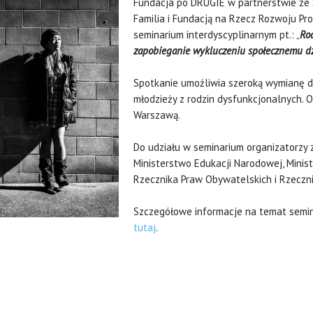
Fundacja po DRUGIE w partnerstwie ze
Familia i Fundacją na Rzecz Rozwoju Pr
seminarium interdyscyplinarnym pt.: „
Rod
zapobieganie wykluczeniu społecznemu dzi
Spotkanie umożliwia szeroką wymianę d
młodzieży z rodzin dysfunkcjonalnych. O
Warszawą.
Do udziału w seminarium organizatorzy z
Ministerstwo Edukacji Narodowej, Ministe
Rzecznika Praw Obywatelskich i Rzeczni
Szczegółowe informacje na temat semin
tutaj
.