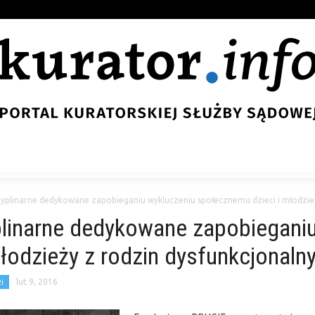
yplinarne dedykowane zapobieganiu wykluczeniu społecznemu dzieci i młodzież
plinarne dedykowane zapobieganiu
łodzieży z rodzin dysfunkcjonaln
i
lut 9, 2016