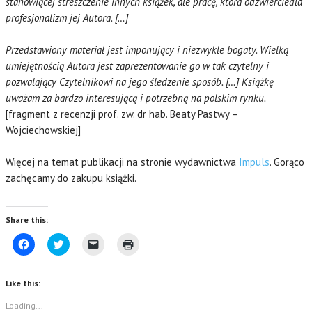
stanowiącej streszczenie innych książek, ale pracę, która odzwierciedla
profesjonalizm jej Autora. […]
Przedstawiony materiał jest imponujący i niezwykle bogaty. Wielką
umiejętnością Autora jest zaprezentowanie go w tak czytelny i
pozwalający Czytelnikowi na jego śledzenie sposób. […] Książkę
uważam za bardzo interesującą i potrzebną na polskim rynku.
[fragment z recenzji prof. zw. dr hab. Beaty Pastwy –
Wojciechowskiej]
Więcej na temat publikacji na stronie wydawnictwa
Impuls
. Gorąco
zachęcamy do zakupu książki.
Share this:
C
C
C
C
l
l
l
l
i
i
i
i
c
c
c
c
k
k
k
k
Like this:
t
t
t
t
o
o
o
o
s
s
e
p
Loading...