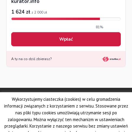
© Made by DSKS Frontis
Wykorzystujemy ciasteczka (cookies) w celu gromadzenia
Dolnośląskie Stowarzyszenie Kuratorów Sądowych FRONTIS
Fundacja PROBARE
informacji związanych z korzystaniem z serwisu. Stosowane przez
Krajowe Stowarzyszenie Zawodowych Kuratorów Sądowych
nas pliki typu cookies umożliwiają utrzymanie sesji po
Wielkopolskie Stowarzyszenie Kuratorów Sądowych
zalogowaniu. Można wyłączyć ten mechanizm w ustawieniach
Pomorskie Stowarzyszenie Zawodowych Kuratorów Sądowych
przeglądarki. Korzystanie z naszego serwisu bez zmiany ustawień
Śląskie Stowarzyszenie Kuratorów Sądowych AUXILIUM