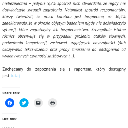
niebezpieczna – jedynie 9,2% spośród nich stwierdziło, że nigdy nie
doświadczyło sytuacji zagrożenia. Natomiast spośród respondentów,
którzy twierdzili, że praca kuratora jest bezpieczna, aż 36,4%
zadeklarowało, że w okresie objętym badaniem nigdy nie doświadczyło
sytuacji, które zagrażałyby ich bezpieczeństwu. Szczególnie istotne
różnice obserwuje się w przypadku grożenia, ataków słownych,
podważania kompetencji, zachowań urągających obyczajności i/lub
okazywania lekceważenia oraz próby zmuszenia do odstąpienia od
wykonywanych czynności służbowych (…).
Zachęcamy do zapoznania się z raportem, który dostępny
jest
tutaj.
Share this:
C
C
C
C
l
l
l
l
i
i
i
i
c
c
c
c
k
k
k
k
Like this:
t
t
t
t
o
o
o
o
s
s
e
p
Loading...