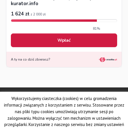
© Made by DSKS Frontis
Wykorzystujemy ciasteczka (cookies) w celu gromadzenia
Dolnośląskie Stowarzyszenie Kuratorów Sądowych FRONTIS
Fundacja PROBARE
informacji związanych z korzystaniem z serwisu. Stosowane przez
Krajowe Stowarzyszenie Zawodowych Kuratorów Sądowych
nas pliki typu cookies umożliwiają utrzymanie sesji po
Wielkopolskie Stowarzyszenie Kuratorów Sądowych
zalogowaniu. Można wyłączyć ten mechanizm w ustawieniach
Pomorskie Stowarzyszenie Zawodowych Kuratorów Sądowych
przeglądarki. Korzystanie z naszego serwisu bez zmiany ustawień