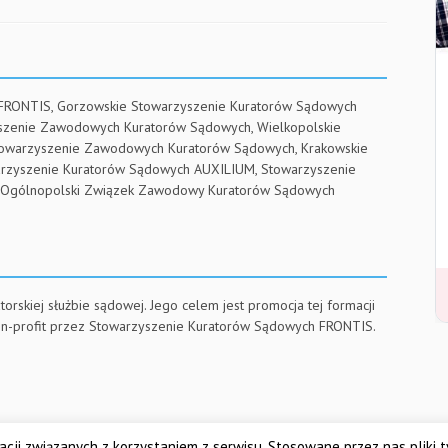
 FRONTIS, Gorzowskie Stowarzyszenie Kuratorów Sądowych
yszenie Zawodowych Kuratorów Sądowych, Wielkopolskie
towarzyszenie Zawodowych Kuratorów Sądowych, Krakowskie
arzyszenie Kuratorów Sądowych AUXILIUM, Stowarzyszenie
RE, Ogólnopolski Związek Zawodowy Kuratorów Sądowych
torskiej służbie sądowej. Jego celem jest promocja tej formacji
on-profit przez Stowarzyszenie Kuratorów Sądowych FRONTIS.
Dolnośląskie Stowarzys
cji związanych z korzystaniem z serwisu. Stosowane przez nas pliki 