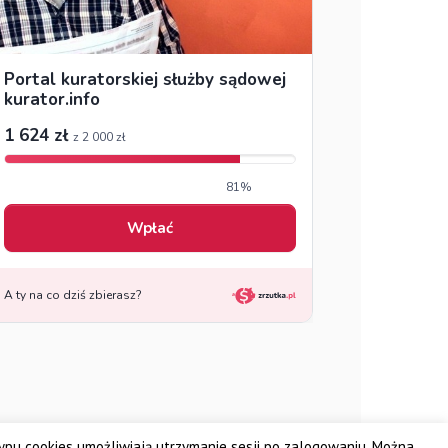
zenie Kuratorów Sądowych FRONTIS
Fundacja PROBARE
typu cookies umożliwiają utrzymanie sesji po zalogowaniu. Można