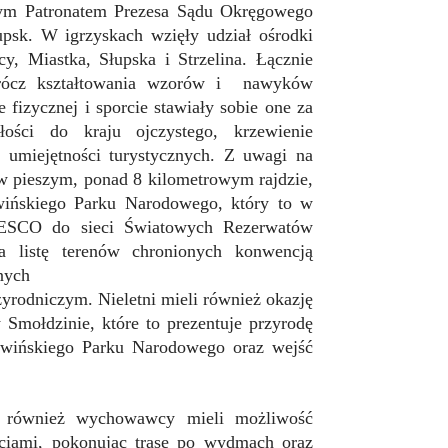
ym Patronatem Prezesa Sądu Okręgowego
sk. W igrzyskach wzięły udział ośrodki
y, Miastka, Słupska i Strzelina. Łącznie
rócz kształtowania wzorów i nawyków
 fizycznej i sporcie stawiały sobie one za
łości do kraju ojczystego, krzewienie
 umiejętności turystycznych. Z uwagi na
w pieszym, ponad 8 kilometrowym rajdzie,
wińskiego Parku Narodowego, który to w
NESCO do sieci Światowych Rezerwatów
 listę terenów chronionych konwencją
nych
rodniczym. Nieletni mieli również okazję
Smołdzinie, które to prezentuje przyrodę
owińskiego Parku Narodowego oraz wejść
e również wychowawcy mieli możliwość
ściami, pokonując trasę po wydmach oraz