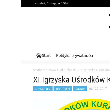
czwartek, 6 sierpnia, 2026
Start
Polityka prywatności
Strona startowa
Aktualności
XI Igrzyska Ośrodków
XI Igrzyska Ośrodków 
Aktualności
Informacje
Relacje
maj 22, 2017