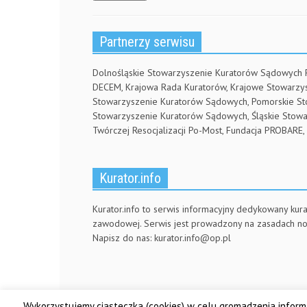
Partnerzy serwisu
Dolnośląskie Stowarzyszenie Kuratorów Sądowych
DECEM, Krajowa Rada Kuratorów, Krajowe Stowarz
Stowarzyszenie Kuratorów Sądowych, Pomorskie S
Stowarzyszenie Kuratorów Sądowych, Śląskie Stow
Twórczej Resocjalizacji Po-Most, Fundacja PROBA
Kurator.info
Kurator.info to serwis informacyjny dedykowany kura
zawodowej. Serwis jest prowadzony na zasadach n
Napisz do nas:
kurator.info@op.pl
Wykorzystujemy ciasteczka (cookies) w celu gromadzenia informa
© Made by DSKS Frontis