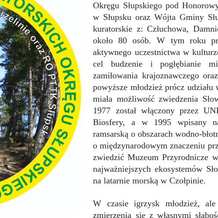
Okręgu Słupskiego pod Honorow
w Słupsku oraz Wójta Gminy Słup
kuratorskie z: Człuchowa, Damnic
około 80 osób. W tym roku p
aktywnego uczestnictwa w kulturze
cel budzenie i pogłębianie mi
zamiłowania krajoznawczego oraz
powyższe młodzież prócz udziału 
miała możliwość zwiedzenia Sło
1977 został włączony przez U
Biosfery, a w 1995 wpisany na
ramsarską o obszarach wodno-błot
o międzynarodowym znaczeniu przy
zwiedzić Muzeum Przyrodnicze w 
najważniejszych ekosystemów Sł
na latarnie morską w Czołpinie.
W czasie igrzysk młodzież, al
zmierzenia się z własnymi słabo