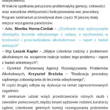
odwykowemu.
W trakcie spotkania poruszono problematykę genezy, celowości
oraz warunków efektywności funkcjonowania ww. procedury.
Program seminarium przewidywał dwie części. W pieszej miały
miejsce wystąpienia panelistów:
– Adw.
Monika Horna-Cieślak
–
„Orzekanie oraz wykonywanie
obowiązku leczenia odwykowego z ustawy o wychowaniu w
trzeźwości i przeciwdziałaniu alkoholizmowi – raport z badań
aktowych”
– Mgr
Leszek Kapler
– „Wpływ członków rodziny z problemem
alkoholowym na wzajemne reakcje wobec tego problemu – raport
z badań ankietowych”;
– Dyrektor Państwowej Agencji Rozwiązywania Problemów
Alkoholowych,
Krzysztof Brzózka
– “Realizacja procedury
sądowego zobowiązania do leczenia odwykowego”;
W części drugiej odbyła się dyskusja na temat zaprezentowanych
zagadnień.
W seminarium udział wzięli przedstawiciele różnych służb i
zawodów pomocowych, między innymi sędziowie rodzinni, kuratorzy
sądowi, członkowie gminnych komisji rozwiązywania problemów