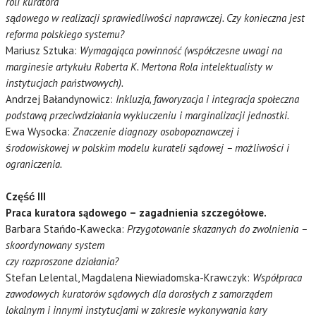
roli kuratora
sądowego w realizacji sprawiedliwości naprawczej. Czy konieczna jest
reforma polskiego systemu?
Mariusz Sztuka:
Wymagająca powinność (współczesne uwagi na
marginesie artykułu Roberta K. Mertona Rola intelektualisty w
instytucjach państwowych).
Andrzej Bałandynowicz:
Inkluzja, faworyzacja i integracja społeczna
podstawą przeciwdziałania wykluczeniu i marginalizacji jednostki.
Ewa Wysocka:
Znaczenie diagnozy osobopoznawczej i
środowiskowej
w polskim modelu kurateli sądowej – możliwości i
ograniczenia.
Część III
Praca kuratora sądowego – zagadnienia szczegółowe.
Barbara Stańdo-Kawecka:
Przygotowanie skazanych do zwolnienia –
skoordynowany system
czy rozproszone działania?
Stefan Lelental, Magdalena Niewiadomska-Krawczyk:
Współpraca
zawodowych kuratorów sądowych dla dorosłych z samorządem
lokalnym i innymi instytucjami w zakresie wykonywania kary