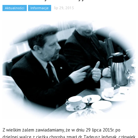
Aktualności
Informacje
lip 29, 2015
Z wielkim żalem zawiadamiamy, że w dniu 29 lipca 2015r. po
dzielnej walce z ciężką chorobą zmarł dr Tadeusz Jedynak, człowiek