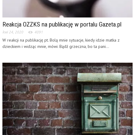
Reakcja OZZKS na publikację w portalu Gazeta.pl
kwi 24, 2020
4091
W reakcji na publikację pt. Bolą mnie sytuacje, kiedy idzie matka z
dzieckiem i widząc mnie, mówi: Bądź grzeczna, bo ta pani...