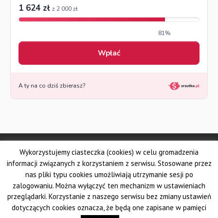
© Made by DSKS Frontis
Wykorzystujemy ciasteczka (cookies) w celu gromadzenia
Dolnośląskie Stowarzyszenie Kuratorów Sądowych FRONTIS
Fundacja PROBARE
informacji związanych z korzystaniem z serwisu. Stosowane przez
Krajowe Stowarzyszenie Zawodowych Kuratorów Sądowych
nas pliki typu cookies umożliwiają utrzymanie sesji po
Wielkopolskie Stowarzyszenie Kuratorów Sądowych
zalogowaniu. Można wyłączyć ten mechanizm w ustawieniach
Pomorskie Stowarzyszenie Zawodowych Kuratorów Sądowych
przeglądarki. Korzystanie z naszego serwisu bez zmiany ustawień
Śląskie Stowarzyszenie Kuratorów Sądowych AUXILIUM
dotyczących cookies oznacza, że będą one zapisane w pamięci
Krakowskie Stowarzyszenie Kuratorów Sądowych