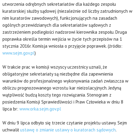
utworzenia odrębnych sekretariatów dla każdego zespołu
kuratorskiej służby sądowej (niezależnie od liczby zatrudnionych w
nim kuratorów zawodowych), funkcjonujących na zasadach
ogólnych przewidzianych dla sekretariatów sądowych z
zastrzeżeniem podległości nadzorowi kierownika zespołu. Druga
poprawka określa termin wejścia w życie tych przepisów na 1
stycznia 2016r. Komisja wniosła o przyjęcie poprawek. (źródło:
www.sejm.gov.pl
)
W trakcie prac w komisji wszyscy uczestnicy uznali, że
obligatoryjne sekretariaty są niezbędne dla zapewnienia
warunków do profesjonalnego wykonywania zadań zwłaszcza w
obliczu prognozowanego wzrostu kar nieizolacyjnych. Jedyną
wątpliwość budzą koszty tego rozwiązania. Stenogram z
posiedzenia Komisji Sprawiedliwości i Praw Człowieka w dniu 8
lipca br:
www.orka.sejm.gov.pl
W dniu 9 lipca odbyło się trzecie czytanie projektu ustawy. Sejm
uchwalił
ustawę o zmianie ustawy o kuratorach sądowych
.