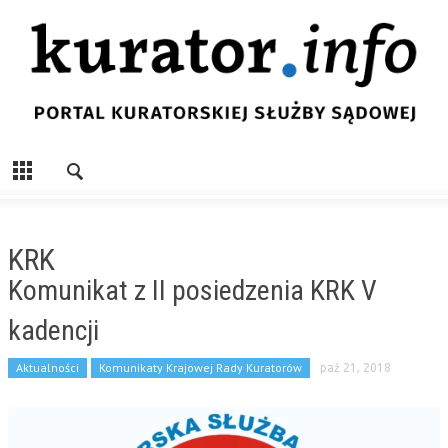
KRK
Komunikat z II posiedzenia KRK V
kadencji
Aktualności
Komunikaty Krajowej Rady Kuratorów
paź 21, 2018